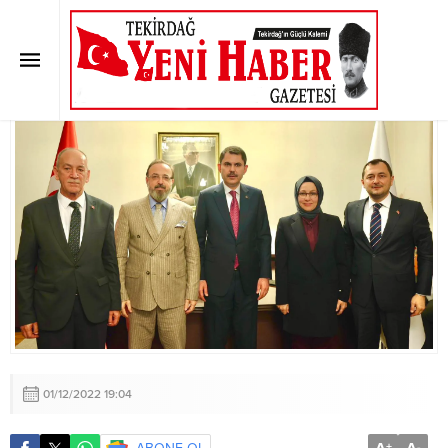
Başkan Yüksel Ankara’da
temaslarda bulundu
Anasayfa
»
SON DAKİKA
»
Başkan Yüksel Ankara’da temaslarda bulundu
01/12/2022 19:04
+
-