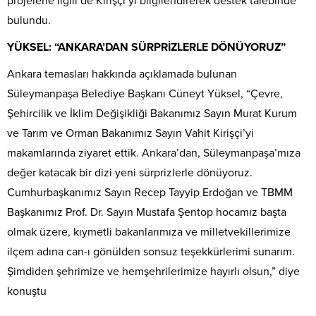
projelerle ilgili de Kirişçi’yi bilgilendirerek destek talebinde
bulundu.
YÜKSEL: “ANKARA’DAN SÜRPRİZLERLE DÖNÜYORUZ”
Ankara temasları hakkında açıklamada bulunan
Süleymanpaşa Belediye Başkanı Cüneyt Yüksel, “Çevre,
Şehircilik ve İklim Değişikliği Bakanımız Sayın Murat Kurum
ve Tarım ve Orman Bakanımız Sayın Vahit Kirişçi’yi
makamlarında ziyaret ettik. Ankara’dan, Süleymanpaşa’mıza
değer katacak bir dizi yeni sürprizlerle dönüyoruz.
Cumhurbaşkanımız Sayın Recep Tayyip Erdoğan ve TBMM
Başkanımız Prof. Dr. Sayın Mustafa Şentop hocamız başta
olmak üzere, kıymetli bakanlarımıza ve milletvekillerimize
ilçem adına can-ı gönülden sonsuz teşekkürlerimi sunarım.
Şimdiden şehrimize ve hemşehrilerimize hayırlı olsun,” diye
konuştu