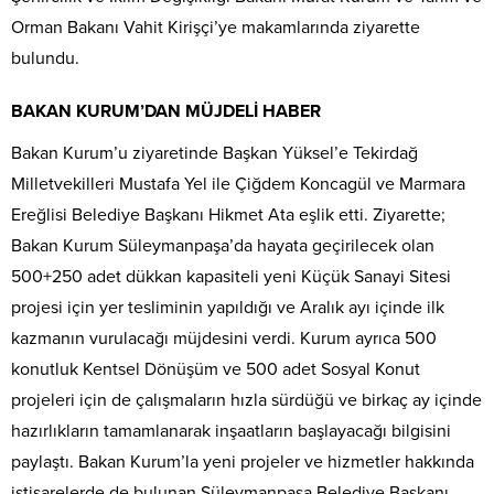
Orman Bakanı Vahit Kirişçi’ye makamlarında ziyarette
bulundu.
BAKAN KURUM’DAN MÜJDELİ HABER
Bakan Kurum’u ziyaretinde Başkan Yüksel’e Tekirdağ
Milletvekilleri Mustafa Yel ile Çiğdem Koncagül ve Marmara
Ereğlisi Belediye Başkanı Hikmet Ata eşlik etti. Ziyarette;
Bakan Kurum Süleymanpaşa’da hayata geçirilecek olan
500+250 adet dükkan kapasiteli yeni Küçük Sanayi Sitesi
projesi için yer tesliminin yapıldığı ve Aralık ayı içinde ilk
kazmanın vurulacağı müjdesini verdi. Kurum ayrıca 500
konutluk Kentsel Dönüşüm ve 500 adet Sosyal Konut
projeleri için de çalışmaların hızla sürdüğü ve birkaç ay içinde
hazırlıkların tamamlanarak inşaatların başlayacağı bilgisini
paylaştı. Bakan Kurum’la yeni projeler ve hizmetler hakkında
istişarelerde de bulunan Süleymanpaşa Belediye Başkanı