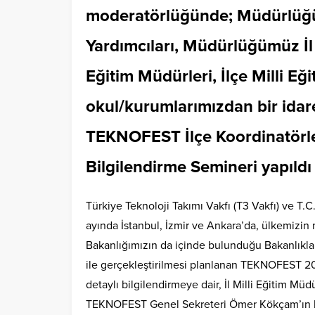
moderatörlüğünde; Müdürlüğüm
Yardımcıları, Müdürlüğümüz İl M
Eğitim Müdürleri, İlçe Milli E
okul/kurumlarımızdan bir idar
TEKNOFEST İlçe Koordinatörle
Bilgilendirme Semineri yapıldı
Türkiye Teknoloji Takımı Vakfı (T3 Vakfı) ve T.
ayında İstanbul, İzmir ve Ankara’da, ülkemizin m
Bakanlığımızın da içinde bulunduğu Bakanlıklar,
ile gerçekleştirilmesi planlanan TEKNOFEST 202
detaylı bilgilendirmeye dair, İl Milli Eğitim 
TEKNOFEST Genel Sekreteri Ömer Kökçam’ın k