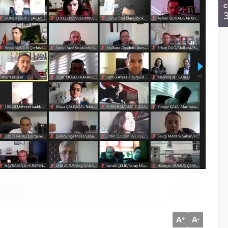
C
A
A
+
-