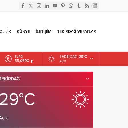
ZLİLİK
KÜNYE
İLETİŞİM
TEKİRDAĞ VEFATLAR
TEKIRDAĞ
29°C
EURO
55,0690
AÇIK
ALTIN
6.525,39
TEKIRDAĞ
DOLAR
47,5954
29°C
Açık